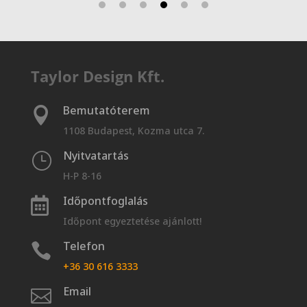
Taylor Design Kft.
Bemutatóterem

1108 Budapest, Kozma utca 7.
Nyitvatartás
}
H-P 8-16
Időpontfoglalás

Időpont egyeztetése ajánlott!
Telefon

+36 30 616 3333
Email
