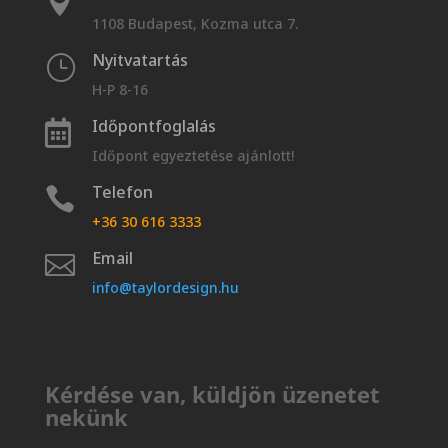

1108 Budapest, Kozma utca 7.
Nyitvatartás
}
H-P 8-16
Időpontfoglalás

Időpont egyeztetése ajánlott!
Telefon

+36 30 616 3333
Email

info@taylordesign.hu
Kérdése van, küldjön üzenetet
nekünk