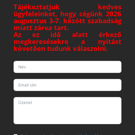
Tájékoztatjuk kedves
ügyfeleinket, hogy cégünk 2026
augusztus 3-7. között szabadság
miatt zárva tart.
Az ez idő alatt érkező
megkeresésekre a nyitást
követően tudunk válaszolni.