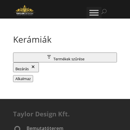
Kerámiák
Termékek szűrése
Bezárás
Alkalmaz
Taylor Design Kft.
Bemutatóterem