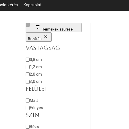
ánlatkérés
Kapcsolat
Termékek szűrése
Bezárás
Vastagság
Vastagság
0,8 cm
1,2 cm
2,0 cm
3,0 cm
Felület
Felület
Matt
Fényes
Szín
Szín
Bézs