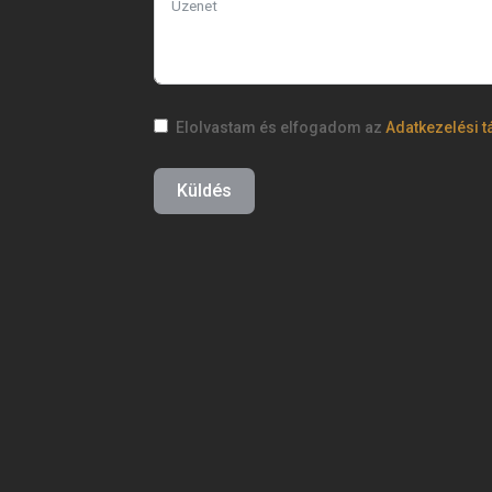
Elolvastam és elfogadom az
Adatkezelési t
Küldés