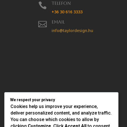
Telefon

+36 30 616 3333
Email

info@taylordesign.hu
We respect your privacy
Cookies help us improve your experience,
deliver personalized content, and analyze traffic.
You can choose which cookies to allow by
clicking
Customize
. Click
Accept All
to consent