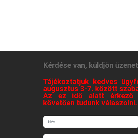
Kérdése van, küldjön üzene
Tájékoztatjuk kedves ügyf
augusztus 3-7. között szaba
Az ez idő alatt érkező 
követően tudunk válaszolni