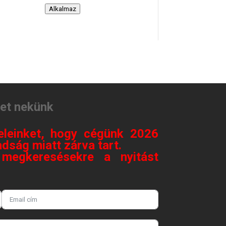
Alkalmaz
tet nekünk
eleinket, hogy cégünk 2026
dság miatt zárva tart.
megkeresésekre a nyitást
.