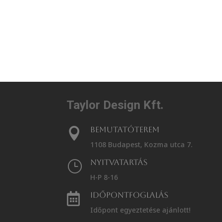
Taylor Design Kft.
Bemutatóterem

1108 Budapest, Kozma utca 7.
Nyitvatartás
}
H-P 8-16
Időpontfoglalás

Időpont egyeztetése ajánlott!