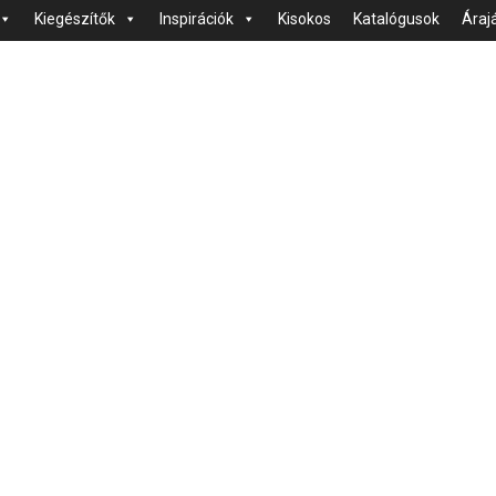
Kiegészítők
Inspirációk
Kisokos
Katalógusok
Áraj