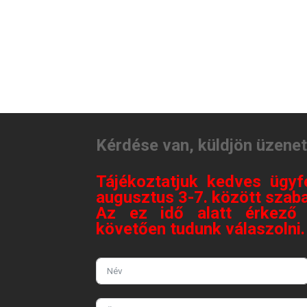
Kérdése van, küldjön üzene
Tájékoztatjuk kedves ügyf
augusztus 3-7. között szaba
Az ez idő alatt érkező 
követően tudunk válaszolni