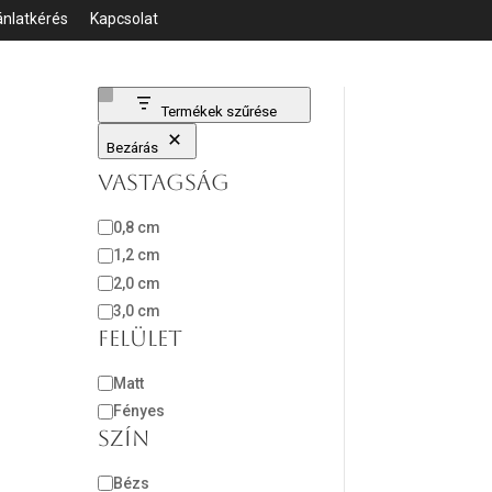
ánlatkérés
Kapcsolat
Termékek szűrése
Bezárás
Vastagság
Vastagság
0,8 cm
1,2 cm
2,0 cm
3,0 cm
Felület
Felület
Matt
Fényes
Szín
Szín
Bézs