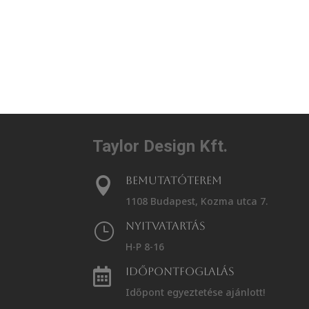
Taylor Design Kft.
Bemutatóterem

1108 Budapest, Kozma utca 7.
Nyitvatartás
}
H-P 8-16
Időpontfoglalás

Időpont egyeztetése ajánlott!