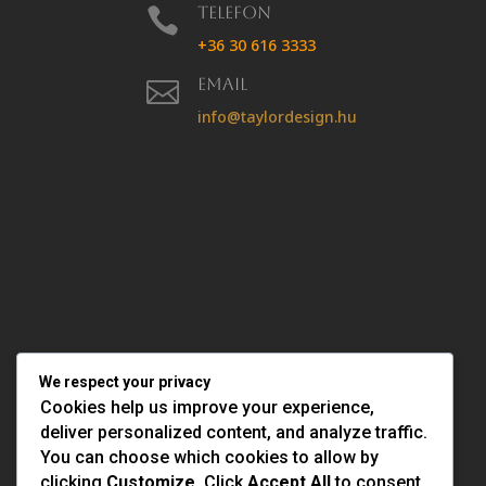
Telefon

+36 30 616 3333
Email

info@taylordesign.hu
We respect your privacy
Cookies help us improve your experience,
deliver personalized content, and analyze traffic.
You can choose which cookies to allow by
clicking
Customize
. Click
Accept All
to consent