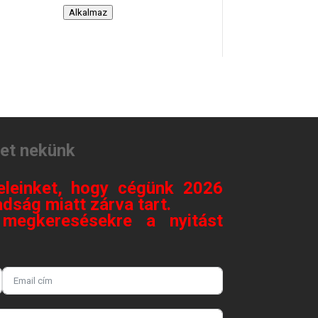
Alkalmaz
tet nekünk
eleinket, hogy cégünk 2026
dság miatt zárva tart.
megkeresésekre a nyitást
.