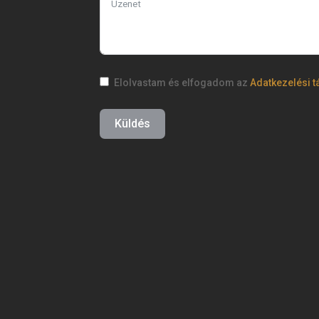
Elolvastam és elfogadom az
Adatkezelési t
Küldés