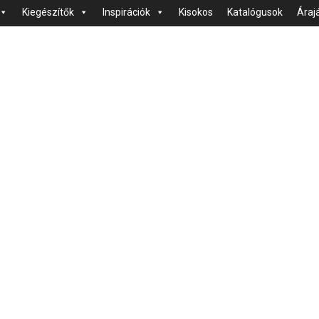
Kiegészítők
Inspirációk
Kisokos
Katalógusok
Áraj