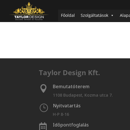
Coverlam
Főoldal
Szolgáltatások
Alap
Taylor Design Kft.
Bemutatóterem

1108 Budapest, Kozma utca 7.
Nyitvatartás
}
H-P 8-16
Időpontfoglalás
