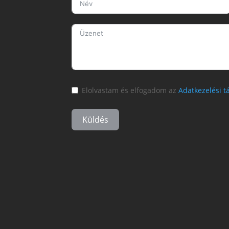
Elolvastam és elfogadom az
Adatkezelési t
Küldés