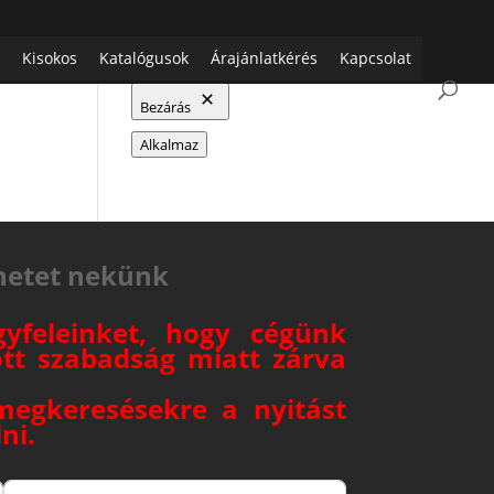
Kisokos
Katalógusok
Árajánlatkérés
Kapcsolat
Termékek szűrése
Bezárás
Alkalmaz
netet nekünk
gyfeleinket, hogy cégünk
ött szabadság miatt zárva
megkeresésekre a nyitást
ni.