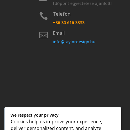
Időpont egyeztetése ajánlott!
Telefon

+36 30 616 3333
Email

info@taylordesign.hu
We respect your privacy
Cookies help us improve your experience,
deliver personalized content, and analyze