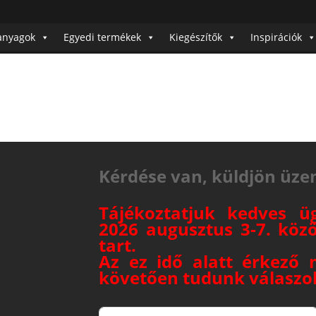
anyagok
Egyedi termékek
Kiegészítők
Inspirációk
Kérdése van, küldjön üze
Tájékoztatjuk kedves ü
2026 augusztus 3-7. köz
tart.
Az ez idő alatt érkező 
követően tudunk válaszol