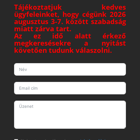
Tájékoztatjuk kedves
ügyfeleinket, hogy cégünk 2026
augusztus 3-7. között szabadság
miatt zárva tart.
Az ez idő alatt érkező
megkeresésekre a nyitást
követően tudunk válaszolni.