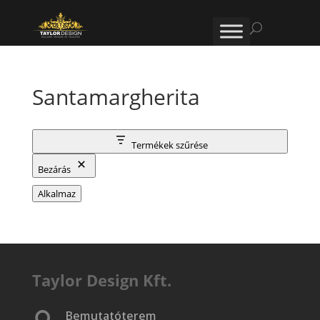
Santamargherita
Termékek szűrése
Bezárás
Alkalmaz
Taylor Design Kft.
Bemutatóterem