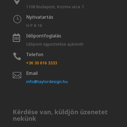

1108 Budapest, Kozma utca 7.
Nyitvatartás
}
H-P 8-16
Időpontfoglalás

Időpont egyeztetése ajánlott!
Telefon

+36 30 616 3333
Email

info@taylordesign.hu
Kérdése van, küldjön üzenetet
nekünk