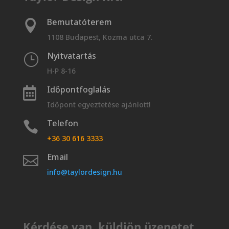
Bemutatóterem

1108 Budapest, Kozma utca 7.
Nyitvatartás
}
H-P 8-16
Időpontfoglalás

Időpont egyeztetése ajánlott!
Telefon

+36 30 616 3333
Email

info@taylordesign.hu
Kérdése van, küldjön üzenetet