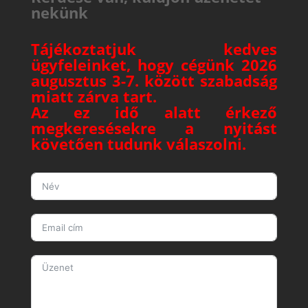
nekünk
Tájékoztatjuk kedves
ügyfeleinket, hogy cégünk 2026
augusztus 3-7. között szabadság
miatt zárva tart.
Az ez idő alatt érkező
megkeresésekre a nyitást
követően tudunk válaszolni.