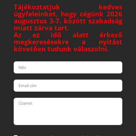
Tájékoztatjuk kedves
ügyfeleinket, hogy cégünk 2026
augusztus 3-7. között szabadság
miatt zárva tart.
Az ez idő alatt érkező
megkeresésekre a nyitást
követően tudunk válaszolni.