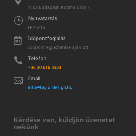

1108 Budapest, Kozma utca 7.
Nyitvatartás
}
H-P 8-16
Időpontfoglalás

Időpont egyeztetése ajánlott!
Telefon

+36 30 616 3333
Email

info@taylordesign.hu
Kérdése van, küldjön üzenetet
nekünk