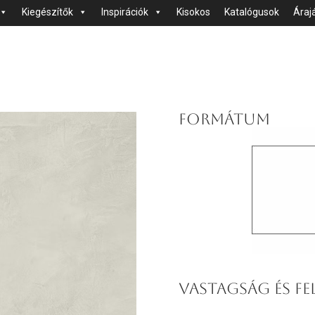
Kiegészítők
Inspirációk
Kisokos
Katalógusok
Áraj
FORMÁTUM
VASTAGSÁG ÉS FE