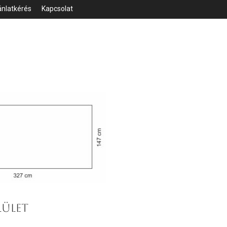
ánlatkérés
Kapcsolat
LÜLET