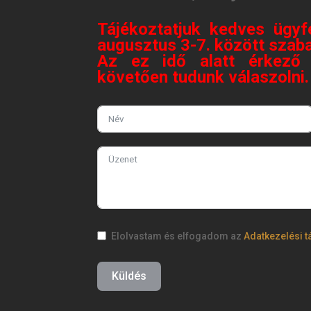
Tájékoztatjuk kedves ügyf
augusztus 3-7. között szaba
Az ez idő alatt érkező 
követően tudunk válaszolni
Elolvastam és elfogadom az
Adatkezelési t
Küldés