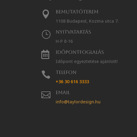
Bemutatóterem

1108 Budapest, Kozma utca 7.
Nyitvatartás
}
H-P 8-16
Időpontfoglalás

Időpont egyeztetése ajánlott!
Telefon

+36 30 616 3333
Email

info@taylordesign.hu