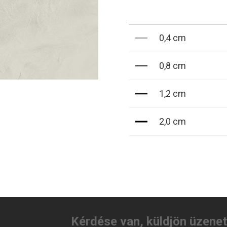
0,4 cm
0,8 cm
1,2 cm
2,0 cm
Kérdése van, küldjön üzene