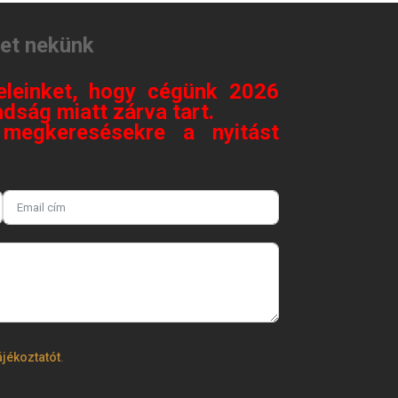
tet nekünk
eleinket, hogy cégünk 2026
dság miatt zárva tart.
megkeresésekre a nyitást
.
ájékoztatót
.