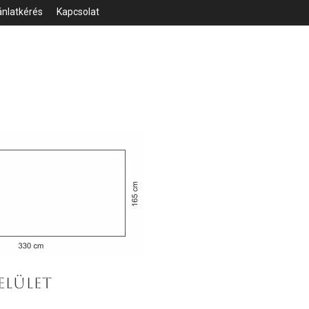
ánlatkérés
Kapcsolat
ELÜLET