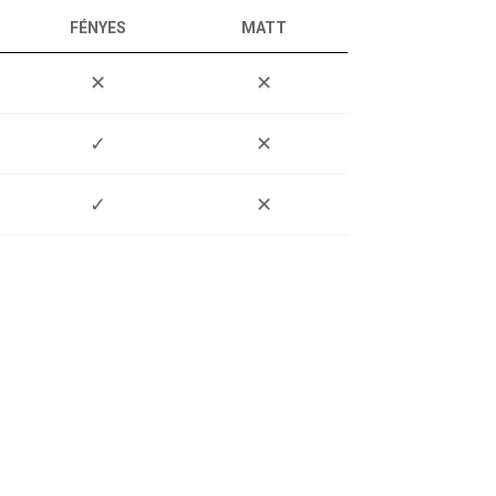
FÉNYES
MATT
✕
✕
✓
✕
✓
✕