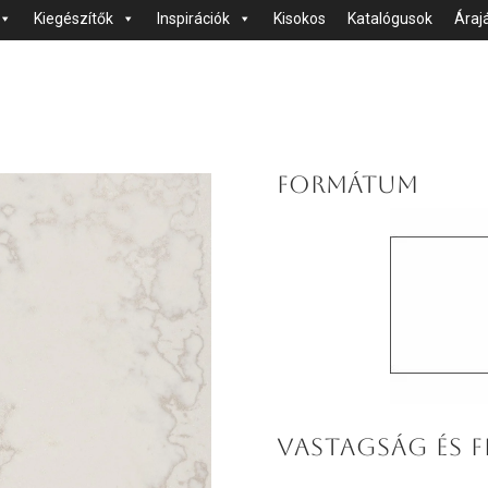
Kiegészítők
Inspirációk
Kisokos
Katalógusok
Áraj
FORMÁTUM
VASTAGSÁG ÉS F