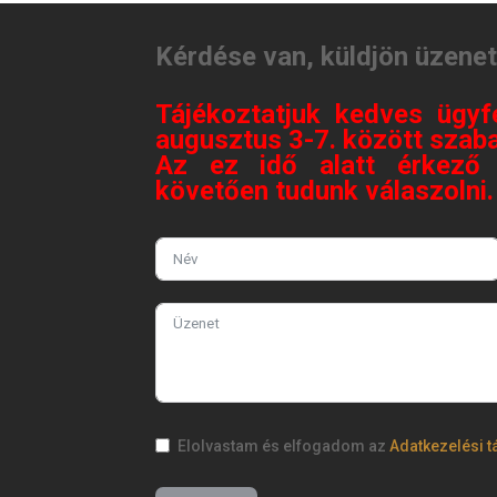
Kérdése van, küldjön üzene
Tájékoztatjuk kedves ügyf
augusztus 3-7. között szaba
Az ez idő alatt érkező 
követően tudunk válaszolni
Elolvastam és elfogadom az
Adatkezelési t