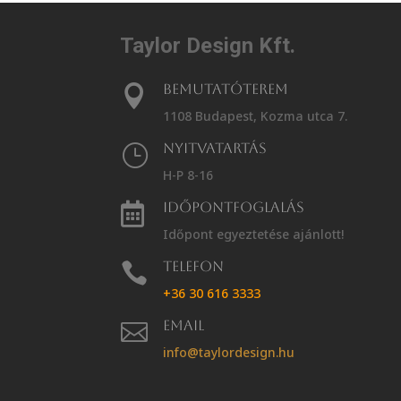
Taylor Design Kft.
Bemutatóterem

1108 Budapest, Kozma utca 7.
Nyitvatartás
}
H-P 8-16
Időpontfoglalás

Időpont egyeztetése ajánlott!
Telefon

+36 30 616 3333
Email

info@taylordesign.hu