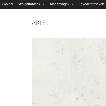
Főoldal
Szolgáltatások
Alapanyagok
Egyedi termékek
Ariel