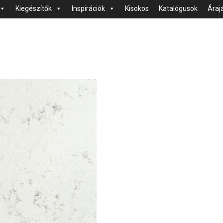
Kiegészítők
Inspirációk
Kisokos
Katalógusok
Áraj