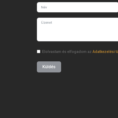
Elolvastam és elfogadom az
Adatkezelési t
Küldés