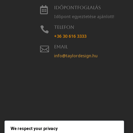
Időpontfoglalás

Időpont egyeztetése ajánlott!
Telefon

+36 30 616 3333
Email

info@taylordesign.hu
We respect your privacy