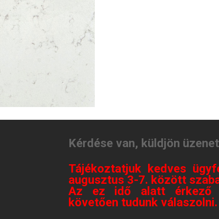
Kérdése van, küldjön üzene
Tájékoztatjuk kedves ügyf
augusztus 3-7. között szaba
Az ez idő alatt érkező 
követően tudunk válaszolni