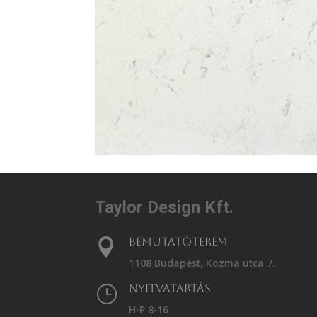
Taylor Design Kft.
Bemutatóterem

1108 Budapest, Kozma utca 7.
Nyitvatartás
}
H-P 8-16