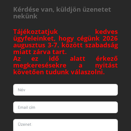
Kérdése van, küldjön üzenetet
nekünk
Tájékoztatjuk kedves
ügyfeleinket, hogy cégünk 2026
augusztus 3-7. között szabadság
miatt zárva tart.
Az ez idő alatt érkező
megkeresésekre a nyitást
követően tudunk válaszolni.