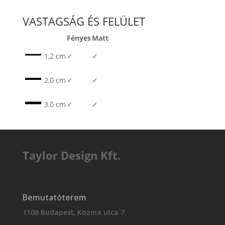
VASTAGSÁG ÉS FELÜLET
Fényes
Matt
1,2 cm
✓
✓
2,0 cm
✓
✓
3,0 cm
✓
✓
Taylor Design Kft.
Bemutatóterem
1108 Budapest, Kozma utca 7.