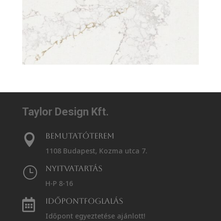
Taylor Design Kft.
Bemutatóterem

1108 Budapest, Kozma utca 7.
Nyitvatartás
}
H-P 8-16
Időpontfoglalás

Időpont egyeztetése ajánlott!