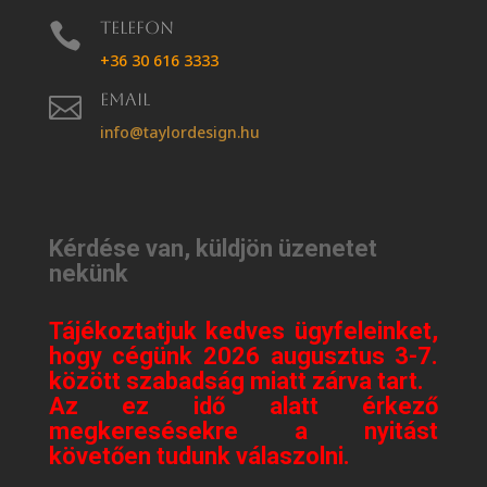
Telefon

+36 30 616 3333
Email

info@taylordesign.hu
Kérdése van, küldjön üzenetet
nekünk
Tájékoztatjuk kedves ügyfeleinket,
hogy cégünk 2026 augusztus 3-7.
között szabadság miatt zárva tart.
Az ez idő alatt érkező
megkeresésekre a nyitást
követően tudunk válaszolni.