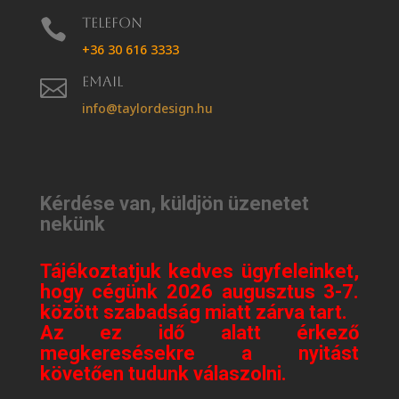
Telefon

+36 30 616 3333
Email

info@taylordesign.hu
Kérdése van, küldjön üzenetet
nekünk
Tájékoztatjuk kedves ügyfeleinket,
hogy cégünk 2026 augusztus 3-7.
között szabadság miatt zárva tart.
Az ez idő alatt érkező
megkeresésekre a nyitást
követően tudunk válaszolni.