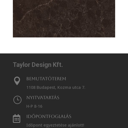
Taylor Design Kft.
Bemutatóterem

1108 Budapest, Kozma utca 7.
Nyitvatartás
}
H-P 8-16
Időpontfoglalás

Időpont egyeztetése ajánlott!