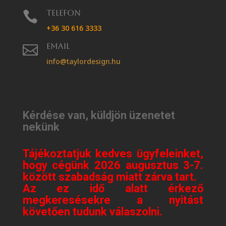
Telefon

+36 30 616 3333
Email

info@taylordesign.hu
Kérdése van, küldjön üzenetet
nekünk
Tájékoztatjuk kedves ügyfeleinket,
hogy cégünk 2026 augusztus 3-7.
között szabadság miatt zárva tart.
Az ez idő alatt érkező
megkeresésekre a nyitást
követően tudunk válaszolni.