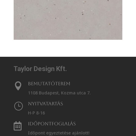
Taylor Design Kft.
Bemutatóterem

1108 Budapest, Kozma utca 7.
Nyitvatartás
}
H-P 8-16
Időpontfoglalás

Időpont egyeztetése ajánlott!