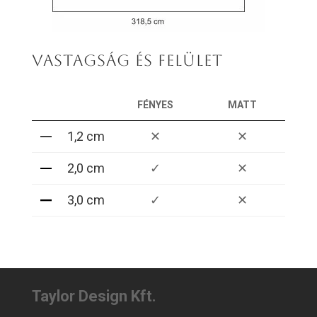
VASTAGSÁG ÉS FELÜLET
FÉNYES
MATT
1,2 cm
✕
✕
2,0 cm
✓
✕
3,0 cm
✓
✕
Taylor Design Kft.