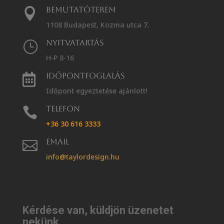
Bemutatóterem

1108 Budapest, Kozma utca 7.
Nyitvatartás
}
H-P 8-16
Időpontfoglalás

Időpont egyeztetése ajánlott!
Telefon

+36 30 616 3333
Email

info@taylordesign.hu
Kérdése van, küldjön üzenetet
nekünk