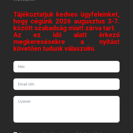
Tájékoztatjuk kedves ügyfeleinket,
hogy cégünk 2026 augusztus 3-7.
között szabadság miatt zárva tart.
Az ez idő alatt érkező
megkeresésekre a nyitást
követően tudunk válaszolni.