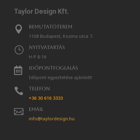
Taylor Design Kft.
Bemutatóterem

1108 Budapest, Kozma utca 7.
Nyitvatartás
}
H-P 8-16
Időpontfoglalás

Időpont egyeztetése ajánlott!
Telefon

+36 30 616 3333
Email

info@taylordesign.hu