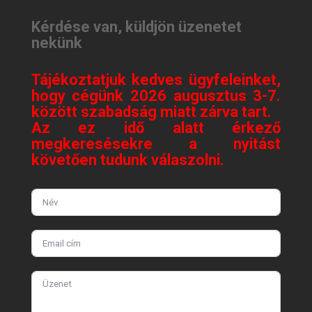
Kérdése van, küldjön üzenetet
nekünk
Tájékoztatjuk kedves ügyfeleinket,
hogy cégünk 2026 augusztus 3-7.
között szabadság miatt zárva tart.
Az ez idő alatt érkező
megkeresésekre a nyitást
követően tudunk válaszolni.