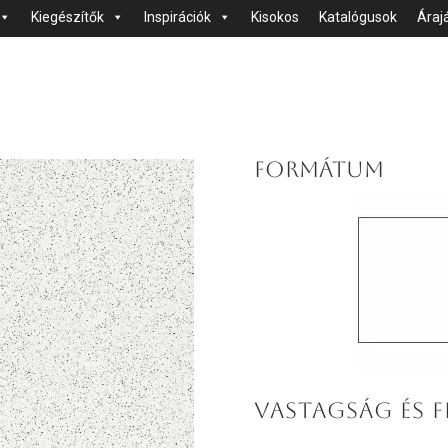
Kiegészítők
Inspirációk
Kisokos
Katalógusok
Áraj
FORMÁTUM
VASTAGSÁG ÉS F