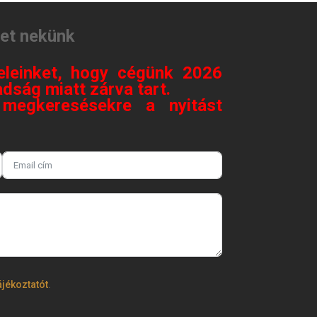
tet nekünk
eleinket, hogy cégünk 2026
dság miatt zárva tart.
megkeresésekre a nyitást
.
ájékoztatót
.