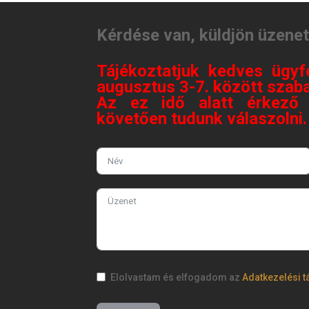
Kérdése van, küldjön üzene
Tájékoztatjuk kedves ügyf
augusztus 3-7. között szaba
Az ez idő alatt érkező 
követően tudunk válaszolni
Elolvastam és elfogadom az
Adatkezelési t