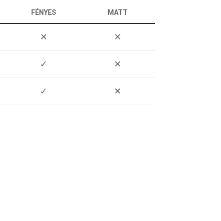
FÉNYES
MATT
✕
✕
✓
✕
✓
✕