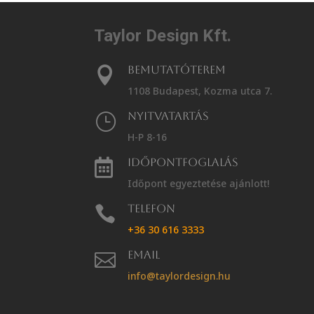
Taylor Design Kft.
Bemutatóterem

1108 Budapest, Kozma utca 7.
Nyitvatartás
}
H-P 8-16
Időpontfoglalás

Időpont egyeztetése ajánlott!
Telefon

+36 30 616 3333
Email

info@taylordesign.hu