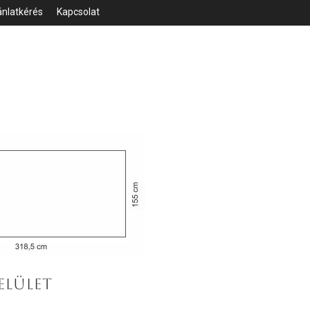
ánlatkérés
Kapcsolat
ELÜLET