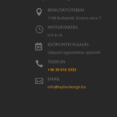
Bemutatóterem

1108 Budapest, Kozma utca 7.
Nyitvatartás
}
H-P 8-16
Időpontfoglalás

Időpont egyeztetése ajánlott!
Telefon

+36 30 616 3333
Email

info@taylordesign.hu