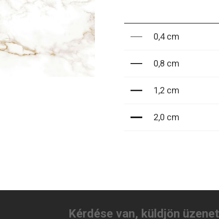
0,4 cm
0,8 cm
1,2 cm
2,0 cm
Kérdése van, küldjön üzene