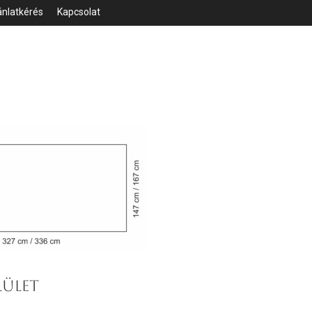
ánlatkérés
Kapcsolat
LÜLET