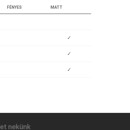
FÉNYES
MATT
✓
✓
✓
tet nekünk