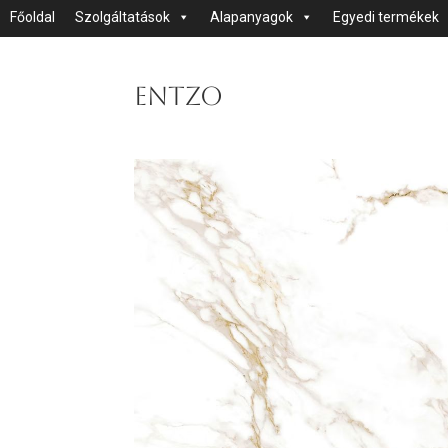
Főoldal
Szolgáltatások
Alapanyagok
Egyedi termékek
Entzo