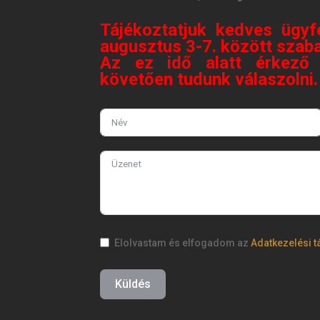
Tájékoztatjuk kedves ügyf
augusztus 3-7. között szaba
Az ez idő alatt érkező 
követően tudunk válaszolni
Elolvastam és elfogadom az
Adatkezelési t
Küldés