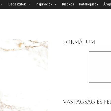
Kiegészítők
Inspirációk
Kisokos
Katalógusok
Áraj
FORMÁTUM
VASTAGSÁG ÉS FE