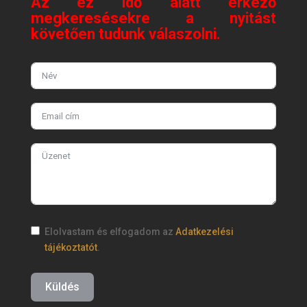
Az ez idő alatt érkező
megkeresésekre a nyitást
követően tudunk válaszolni.
Elolvastam és elfogadom az
Adatkezelési
tájékoztatót
.
Küldés