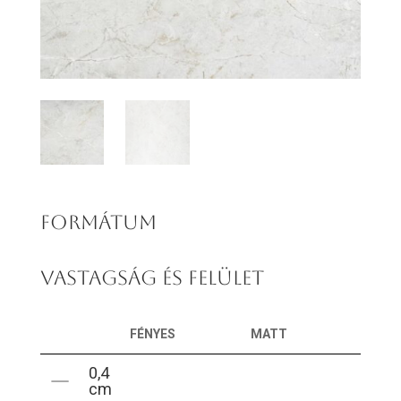
FORMÁTUM
VASTAGSÁG ÉS FELÜLET
FÉNYES
MATT
0,4
cm