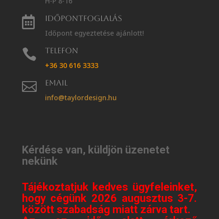
H-P 8-16
Időpontfoglalás

Időpont egyeztetése ajánlott!
Telefon

+36 30 616 3333
Email

info@taylordesign.hu
Kérdése van, küldjön üzenetet
nekünk
Tájékoztatjuk kedves ügyfeleinket,
hogy cégünk 2026 augusztus 3-7.
között szabadság miatt zárva tart.