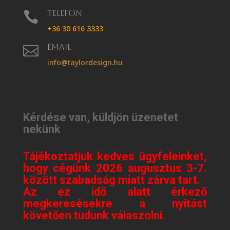
Telefon

+36 30 616 3333
Email

info@taylordesign.hu
Kérdése van, küldjön üzenetet
nekünk
Tájékoztatjuk kedves ügyfeleinket,
hogy cégünk 2026 augusztus 3-7.
között szabadság miatt zárva tart.
Az ez idő alatt érkező
megkeresésekre a nyitást
követően tudunk válaszolni.