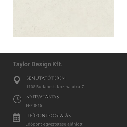
Taylor Design Kft.
Bemutatóterem

1108 Budapest, Kozma utca 7.
Nyitvatartás
}
H-P 8-16
Időpontfoglalás

Időpont egyeztetése ajánlott!