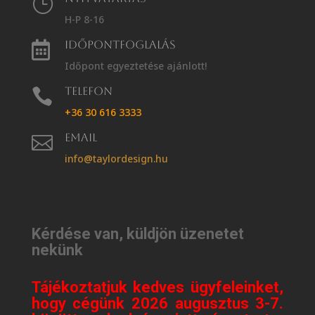
}
H-P 8-16
Időpontfoglalás

Időpont egyeztetése ajánlott!
Telefon

+36 30 616 3333
Email

info@taylordesign.hu
Kérdése van, küldjön üzenetet
nekünk
Tájékoztatjuk kedves ügyfeleinket,
hogy cégünk 2026 augusztus 3-7.