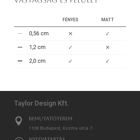
VASTAGSÁG ÉS FELÜLET
FÉNYES
MATT
0,56 cm
✕
✓
1,2 cm
✓
✕
2,0 cm
✓
✓
Taylor Design Kft.
Bemutatóterem

1108 Budapest, Kozma utca 7.
Nyitvatartás