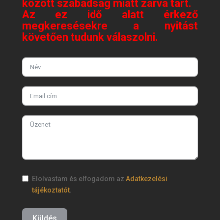
között szabadság miatt zárva tart.
Az ez idő alatt érkező
megkeresésekre a nyitást
követően tudunk válaszolni.
Elolvastam és elfogadom az
Adatkezelési
tájékoztatót
.
Küldés