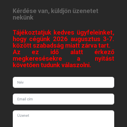
Kérdése van, küldjön üzenetet
nekünk
Tájékoztatjuk kedves ügyfeleinket,
hogy cégünk 2026 augusztus 3-7.
között szabadság miatt zárva tart.
Az ez idő alatt érkező
megkeresésekre a nyitást
követően tudunk válaszolni.