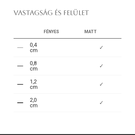
VASTAGSÁG ÉS FELÜLET
FÉNYES
MATT
0,4
✓
cm
0,8
✓
cm
1,2
✓
cm
2,0
✓
cm