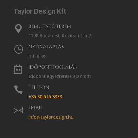
Taylor Design Kft.
Bemutatóterem

1108 Budapest, Kozma utca 7.
Nyitvatartás
}
H-P 8-16
Időpontfoglalás

Időpont egyeztetése ajánlott!
Telefon

+36 30 616 3333
Email

info@taylordesign.hu