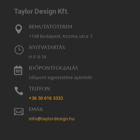
Taylor Design Kft.
Bemutatóterem

1108 Budapest, Kozma utca 7.
Nyitvatartás
}
H-P 8-16
Időpontfoglalás

Időpont egyeztetése ajánlott!
Telefon

+36 30 616 3333
Email

info@taylordesign.hu