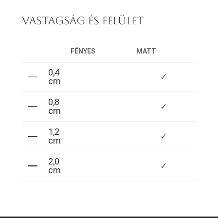
VASTAGSÁG ÉS FELÜLET
FÉNYES
MATT
0,4
✓
cm
0,8
✓
cm
1,2
✓
cm
2,0
✓
cm