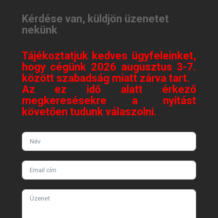
Kérdése van, küldjön üzenetet
nekünk
Tájékoztatjuk kedves ügyfeleinket,
hogy cégünk 2026 augusztus 3-7.
között szabadság miatt zárva tart.
Az ez idő alatt érkező
megkeresésekre a nyitást
követően tudunk válaszolni.