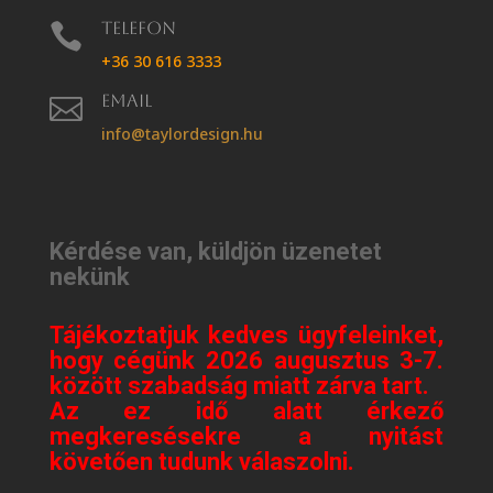
Telefon

+36 30 616 3333
Email

info@taylordesign.hu
Kérdése van, küldjön üzenetet
nekünk
Tájékoztatjuk kedves ügyfeleinket,
hogy cégünk 2026 augusztus 3-7.
között szabadság miatt zárva tart.
Az ez idő alatt érkező
megkeresésekre a nyitást
követően tudunk válaszolni.