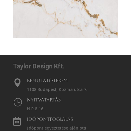
Taylor Design Kft.
Bemutatóterem

1108 Budapest, Kozma utca 7.
Nyitvatartás
}
H-P 8-16
Időpontfoglalás

Időpont egyeztetése ajánlott!